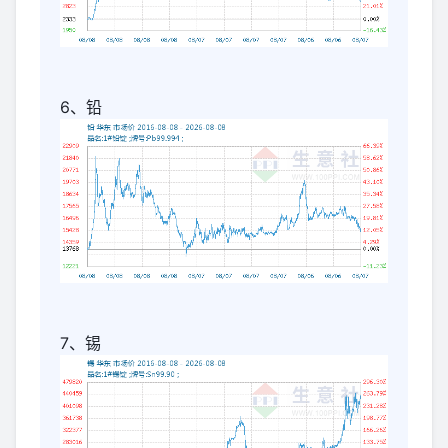
6、铅
7、锡