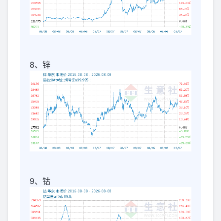
8、锌
9、钴