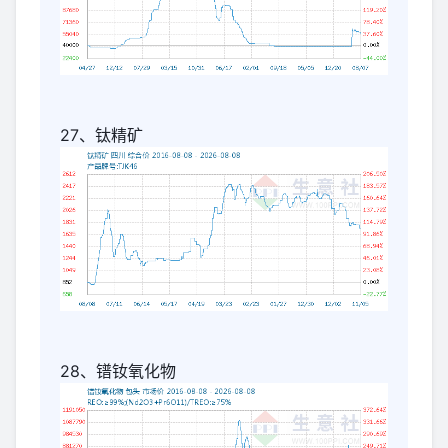
27、钛精矿
28、镨钕氧化物