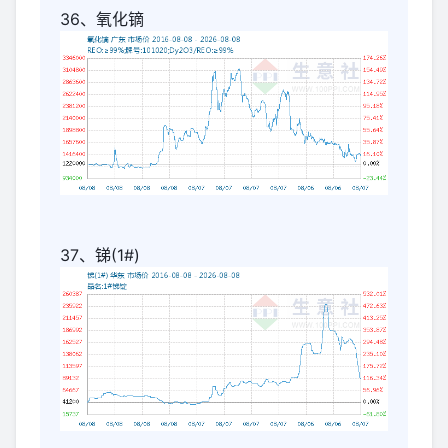
36、氧化镝
37、锑(1#)